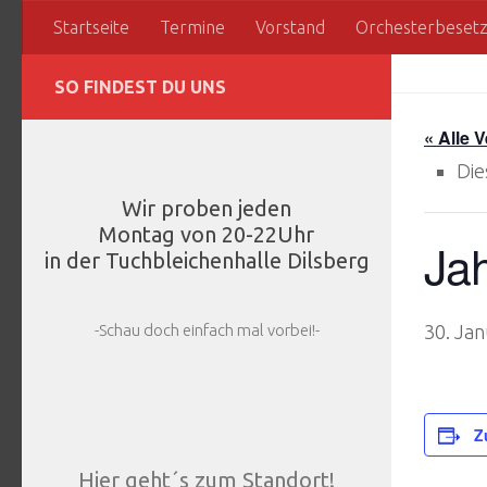
Startseite
Termine
Vorstand
Orchesterbeset
Zum Inhalt springen
SO FINDEST DU UNS
« Alle 
Die
Wir proben jeden
Montag von 20-22Uhr
Ja
in der Tuchbleichenhalle Dilsberg
-Schau doch einfach mal vorbei!-
30. Ja
Z
Hier geht´s zum Standort!