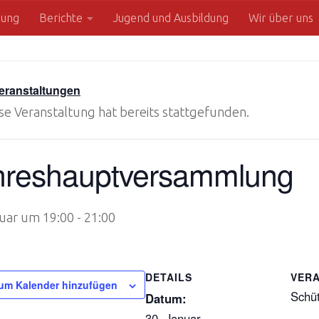
zung
Berichte
Jugend und Ausbildung
Wir über uns
Veranstaltungen
se Veranstaltung hat bereits stattgefunden.
hreshauptversammlung
nuar um 19:00
-
21:00
DETAILS
VER
um Kalender hinzufügen
Schü
Datum:
30. Januar