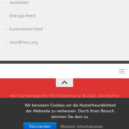
Anmelden
Eintrags-Feed
Kommentar-Feed
WordPress.org
MV-Trachtenkapelle 1923 Dilsberg e.V. © 2026. Alle Rechte
vorbehalten.
Wir benutzen Cookies um die Nutzerfreundlichkeit
der Webseite zu verbessen. Durch Ihren Besuch
Powered by
- Entworfen mit dem
Hueman-Theme
stimmen Sie dem zu.
Verstanden
Weitere Informationen