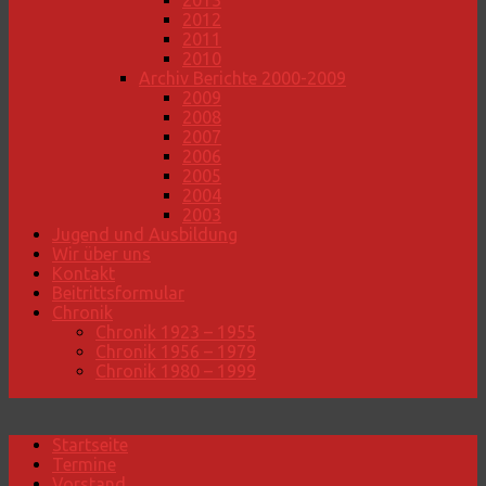
2013
2012
2011
2010
Archiv Berichte 2000-2009
2009
2008
2007
2006
2005
2004
2003
Jugend und Ausbildung
Wir über uns
Kontakt
Beitrittsformular
Chronik
Chronik 1923 – 1955
Chronik 1956 – 1979
Chronik 1980 – 1999
Startseite
Termine
Vorstand