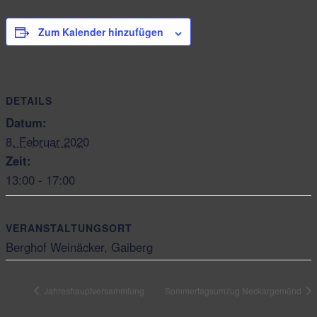
Zum Kalender hinzufügen
DETAILS
Datum:
8. Februar 2020
Zeit:
13:00 - 17:00
VERANSTALTUNGSORT
Berghof Weinäcker, Gaiberg
Jahreshauptversammlung
Sommertagsumzug Neckargemünd