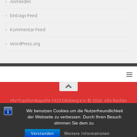
Anmelden
Eintrags-Feed
Kommentar-Feed
WordPress.org
MV-Trachtenkapelle 1923 Dilsberg e.V. © 2026. Alle Rechte
vorbehalten.
Wir benutzen Cookies um die Nutzerfreundlichkeit
der Webseite zu verbessen. Durch Ihren Besuch
Powered by
- Entworfen mit dem
Hueman-Theme
stimmen Sie dem zu.
Verstanden
Weitere Informationen