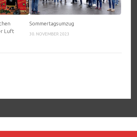
schen
Sommertagsumzug
r Luft
30. NOVEMBER 2023