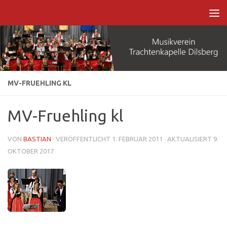
Zum Inhalt springen
MV-FRUEHLING KL
MV-Fruehling kl
VON
BASTIAN
· VERÖFFENTLICHT
1. FEBRUAR 2011
· AKTUALISIERT
9.
OKTOBER 2017