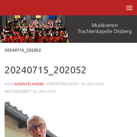
Zum Inhalt springen
20240715_202052
20240715_202052
VON
AHEINZELMANN
· VERÖFFENTLICHT
16. JULI 2024
·
AKTUALISIERT
16. JULI 2024