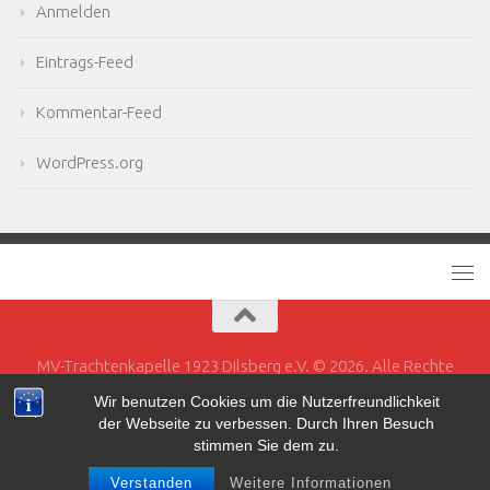
Anmelden
Eintrags-Feed
Kommentar-Feed
WordPress.org
MV-Trachtenkapelle 1923 Dilsberg e.V. © 2026. Alle Rechte
vorbehalten.
Wir benutzen Cookies um die Nutzerfreundlichkeit
der Webseite zu verbessen. Durch Ihren Besuch
Powered by
- Entworfen mit dem
Hueman-Theme
stimmen Sie dem zu.
Verstanden
Weitere Informationen