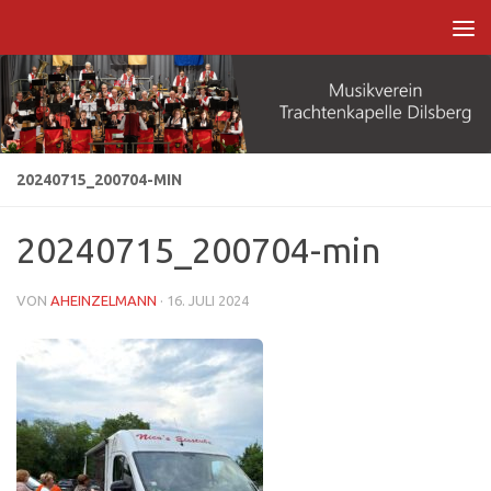
Zum Inhalt springen
20240715_200704-MIN
20240715_200704-min
VON
AHEINZELMANN
·
16. JULI 2024