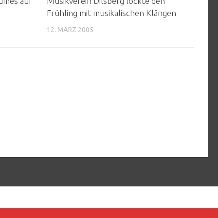
umes auf
Musikverein Dilsberg lockte den
Frühling mit musikalischen Klängen
12. MÄRZ 2005