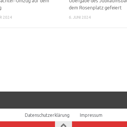
ächter-Umzug auf dem
Übergabe des Jubiläumsba
g
dem Rosenplatz gefeiert
R 2024
6. JUNI 2024
Datenschutzerklärung
Impressum