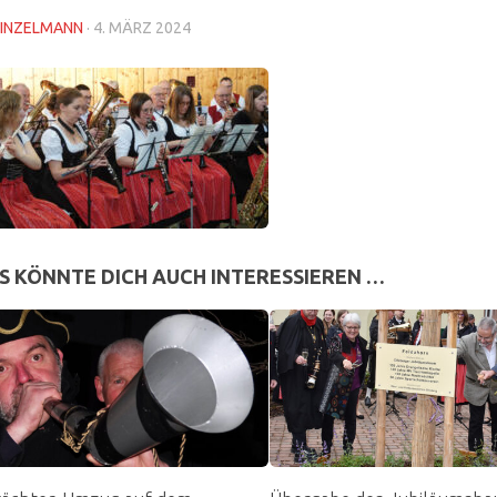
INZELMANN
·
4. MÄRZ 2024
S KÖNNTE DICH AUCH INTERESSIEREN …