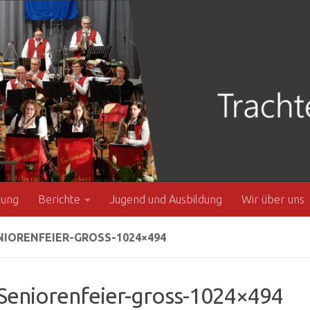
zung
Berichte
Jugend und Ausbildung
Wir über uns
IORENFEIER-GROSS-1024×494
Seniorenfeier-gross-1024×494