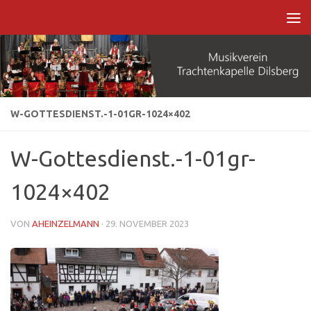
Zum Inhalt springen
W-GOTTESDIENST.-1-01GR-1024×402
W-Gottesdienst.-1-01gr-
1024×402
VON
AHEINZELMANN
·
29. NOVEMBER 2023