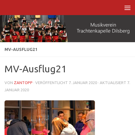
Zum Inhalt springen
MV-AUSFLUG21
MV-Ausflug21
VON
ZANTOPP
· VERÖFFENTLICHT
7. JANUAR 2020
· AKTUALISIERT
7.
JANUAR 2020