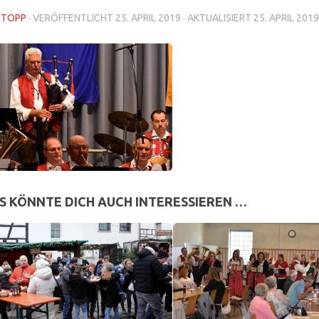
NTOPP
· VERÖFFENTLICHT
25. APRIL 2019
· AKTUALISIERT
25. APRIL 2019
S KÖNNTE DICH AUCH INTERESSIEREN …