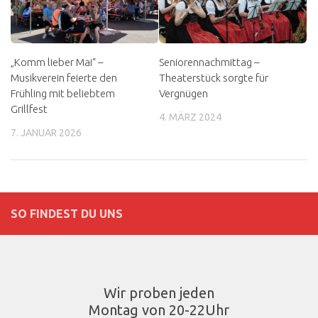
„Komm lieber Mai“ –
Seniorennachmittag –
Musikverein feierte den
Theaterstück sorgte für
Frühling mit beliebtem
Vergnügen
Grillfest
4. MÄRZ 2024
7. JANUAR 2026
SO FINDEST DU UNS
Wir proben jeden
Montag von 20-22Uhr