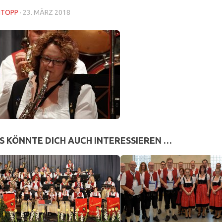
NTOPP
·
23. MÄRZ 2018
S KÖNNTE DICH AUCH INTERESSIEREN …