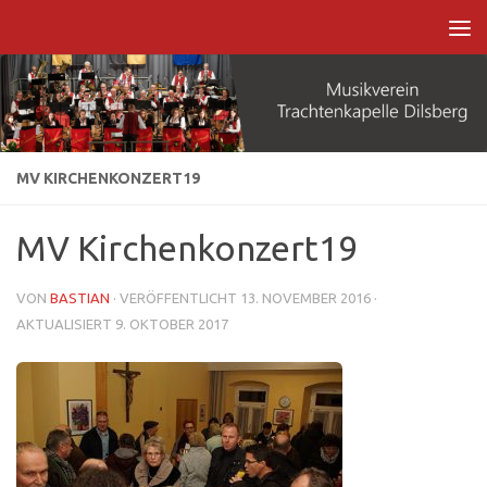
Zum Inhalt springen
MV KIRCHENKONZERT19
MV Kirchenkonzert19
VON
BASTIAN
· VERÖFFENTLICHT
13. NOVEMBER 2016
·
AKTUALISIERT
9. OKTOBER 2017