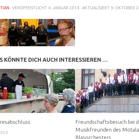
TIAN
· VERÖFFENTLICHT
4. JANUAR 2014
· AKTUALISIERT
9. OKTOBER 2
S KÖNNTE DICH AUCH INTERESSIEREN …
resabschluss
Freundschaftsbesuch bei 
Musikfreunden des Motal
2024
Blasorchesters