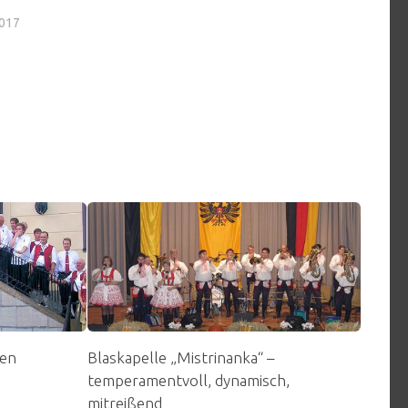
017
den
Blaskapelle „Mistrinanka“ –
a
temperamentvoll, dynamisch,
mitreißend