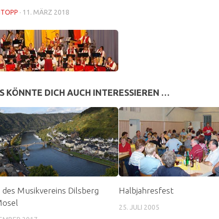
NTOPP
·
11. MÄRZ 2018
S KÖNNTE DICH AUCH INTERESSIEREN …
 des Musikvereins Dilsberg
Halbjahresfest
Mosel
25. JULI 2005