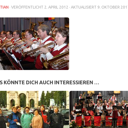
TIAN
· VERÖFFENTLICHT
2. APRIL 2012
· AKTUALISIERT
9. OKTOBER 201
S KÖNNTE DICH AUCH INTERESSIEREN …