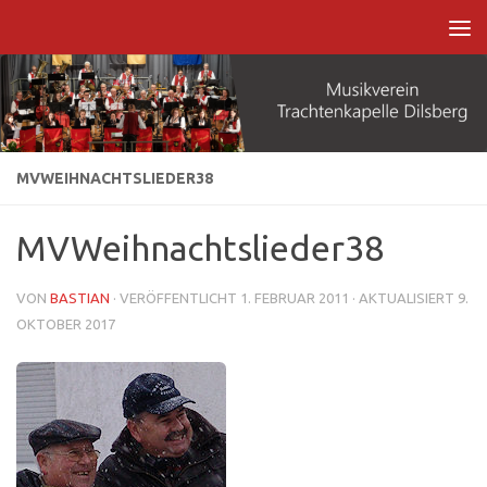
Zum Inhalt springen
MVWEIHNACHTSLIEDER38
MVWeihnachtslieder38
VON
BASTIAN
· VERÖFFENTLICHT
1. FEBRUAR 2011
· AKTUALISIERT
9.
OKTOBER 2017