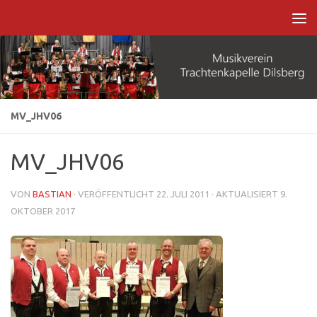
Zum Inhalt springen
MV_JHV06
MV_JHV06
VON
BASTIAN
· VERÖFFENTLICHT
22. JULI 2011
· AKTUALISIERT
9.
OKTOBER 2017