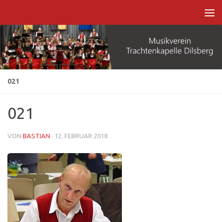
Zum Inhalt springen
021
021
VON
BASTIAN
·
12. FEBRUAR 2018