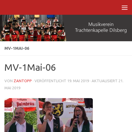
Zum Inhalt springen
MV-1MAI-06
MV-1Mai-06
VON
ZANTOPP
· VERÖFFENTLICHT
19. MAI 2019
· AKTUALISIERT
21.
MAI 2019